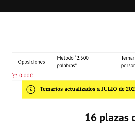
Metodo “2.500
Temar
Oposiciones
palabras”
perso
0,00
€
Temarios actualizados a JULIO de 2026
16 plazas 