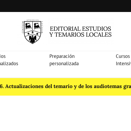
ios
Preparación
Cursos
nalizados
personalizada
Intens
. Actualizaciones del temario y de los audiotemas gra