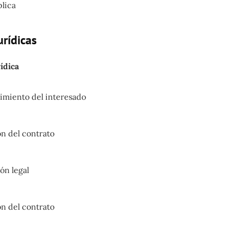
lica
urídicas
ídica
imiento del interesado
n del contrato
ón legal
n del contrato