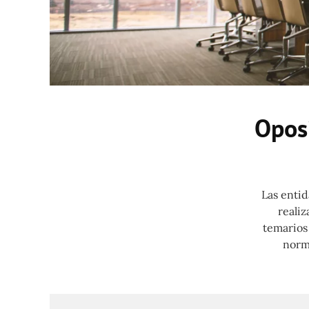
Oposi
Las entid
realiz
temarios 
norma