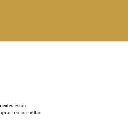
Locales
están
omprar tomos sueltos