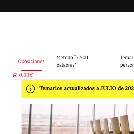
Metodo “2.500
Temar
Oposiciones
palabras”
perso
0,00
€
Temarios actualizados a JULIO de 2026