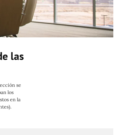
de las
lección se
ban los
stos en la
ntes).