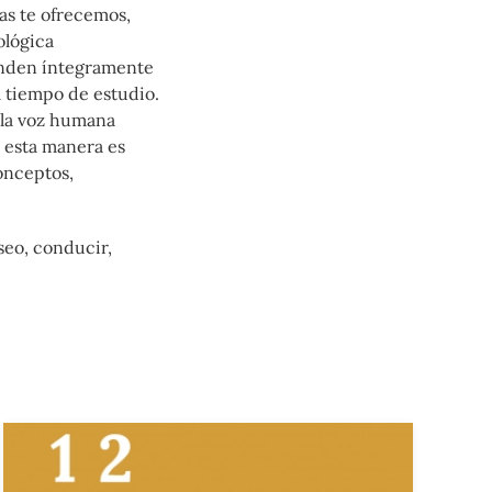
as te ofrecemos,
ológica
onden íntegramente
l tiempo de estudio.
e la voz humana
s esta manera es
onceptos,
seo, conducir,