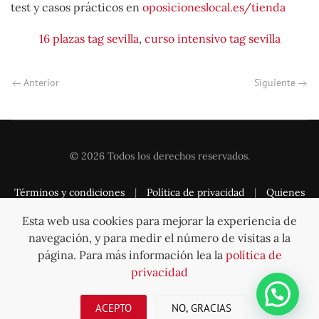
test y casos prácticos en
oposicioneslocal.es/tienda
16 plazas tag sevilla
,
curso intensivo tag sevilla
Anterior
Siguiente
©
2026
Todos los derechos reservados.
Términos y condiciones
|
Política de privacidad
|
Quienes
somos
|
Contacto
Esta web usa cookies para mejorar la experiencia de
navegación, y para medir el número de visitas a la
página. Para más información lea la
política de
privacidad
Subir
ACEPTO
NO, GRACIAS