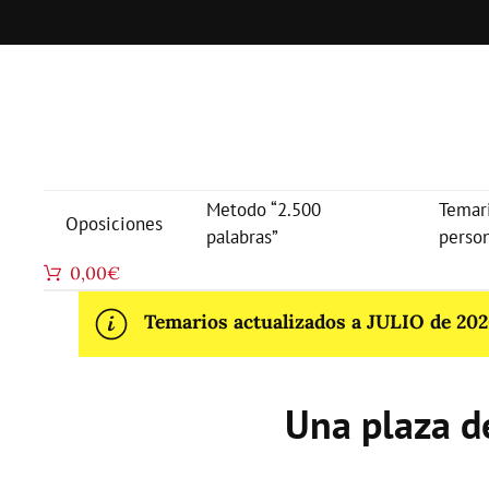
Metodo “2.500
Temar
Oposiciones
palabras”
perso
0,00
€
Temarios actualizados a JULIO de 2026
Una plaza d