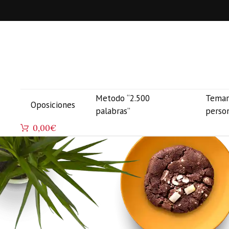
Metodo “2.500
Temar
Oposiciones
palabras”
perso
0,00
€