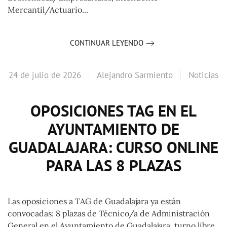
Mercantil/Actuario...
CONTINUAR LEYENDO
24 de julio de 2026
Alejandro Sarmiento
Noticias
OPOSICIONES TAG EN EL
AYUNTAMIENTO DE
GUADALAJARA: CURSO ONLINE
PARA LAS 8 PLAZAS
Las oposiciones a TAG de Guadalajara ya están
convocadas: 8 plazas de Técnico/a de Administración
General en el Ayuntamiento de Guadalajara, turno libre